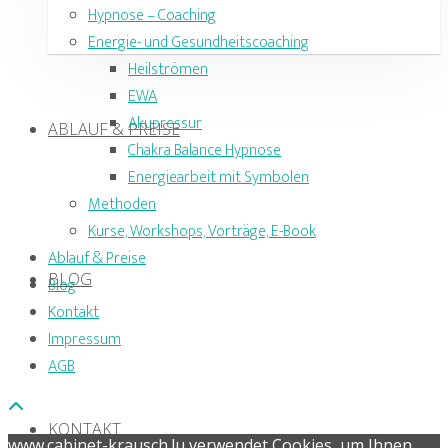
Hypnose – Coaching
Energie- und Gesundheitscoaching
Heilströmen
EWA
Akupressur
ABLAUF & PREISE
Chakra Balance Hypnose
Energiearbeit mit Symbolen
Methoden
Kurse, Workshops, Vorträge, E-Book
Ablauf & Preise
BLOG
Blog
Kontakt
Impressum
AGB
KONTAKT
www.cabinet-krausch.lu verwendet Cookies, um Ihnen