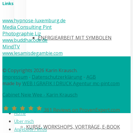
Links
www.hypnose-luxemburg.de
Media Consulting Pint
Photographie Liz
ENERGIEARBEIT MIT SYMBOLEN
www.buddhacode.de
MindTV
www.lesamisdegambie.com
© Copyrights 2026 Karin Krausch.
Impressum
-
Datenschutzerklärung
-
AGB
METHODEN
made by
WEB l GRAFIK l DRUCK Agentur mc-pint.com
Cabinet Neie Wee - Karin Krausch
361
Reviews on ProvenExpert.com
Home
Über mich
KURSE, WORKSHOPS, VORTRÄGE, E-BOOK
Angebote / Infos