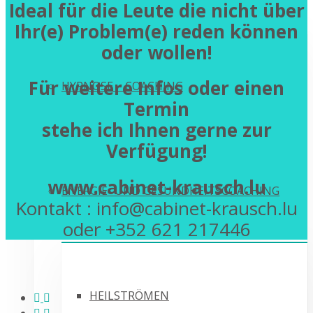
Ideal für die Leute die nicht über
Ihr(e) Problem(e)
reden können
oder wollen!
Für weitere Infos oder einen
HYPNOSE – COACHING
Termin
stehe ich Ihnen gerne zur
Verfügung!
www.cabinet-krausch.lu
ENERGIE- UND GESUNDHEITSCOACHING
Kontakt : info@cabinet-krausch.lu
oder +352 621 217446
HEILSTRÖMEN